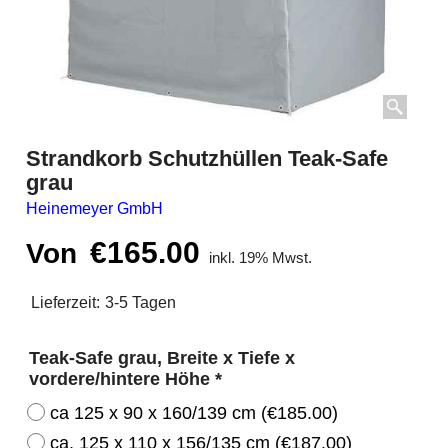
Strandkorb Schutzhüllen Teak-Safe
grau
Heinemeyer GmbH
€
165.00
Von
inkl. 19% Mwst.
Lieferzeit:
3-5 Tagen
Teak-Safe grau, Breite x Tiefe x
vordere/hintere Höhe
*
ca 125 x 90 x 160/139 cm
(
€185.00
)
ca. 125 x 110 x 156/135 cm
(
€187.00
)