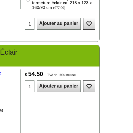
fermeture éclair ca. 215 x 123 x
160/90 cm
(
€77.00
)
Ajouter au panier
Éclair
54.50
€
TVA de 19% incluse
Ajouter au panier
et