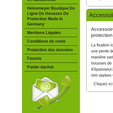
Heinemeyer Boutique En
Ligne De Housses De
Accessoi
Protection Made In
Germany
Accessoir
Mentions Légales
protection
Conditions de vente
La fixation 
Protection des données
une pente d
manière var
Favoris
housses de 
Panier dachat
d'épaisseur.
mm starkes 
Cliquez ici