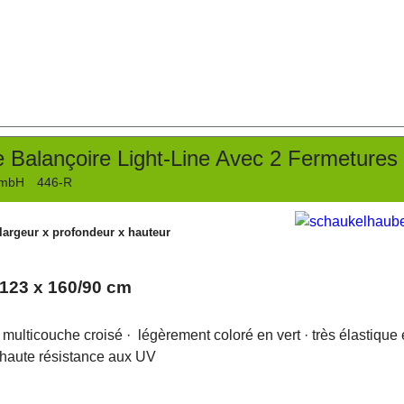
 Balançoire Light-Line Avec 2 Fermetures 
GmbH
446-R
largeur x profondeur x hauteur
 123 x 160/90 cm
é multicouche croisé
· légèrement coloré en vert
· très élastique 
 haute résistance aux UV