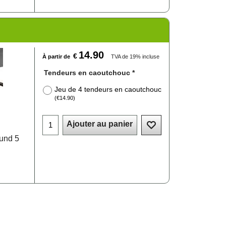
14.90
€
À partir de
TVA de 19% incluse
Tendeurs en caoutchouc
*
Jeu de 4 tendeurs en caoutchouc
(
€14.90
)
Ajouter au panier
und 5