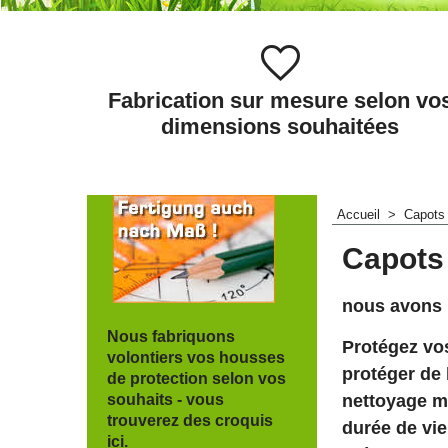
Fabrication sur mesure selon vo
dimensions souhaitées
Accueil
>
Capots
Capots
nous avons l
Nous fabriquons
Protégez vo
volontiers vos housses
protéger de l
de protection selon vos
souhaits - vous
nettoyage m
trouverez des croquis
durée de vi
ici.