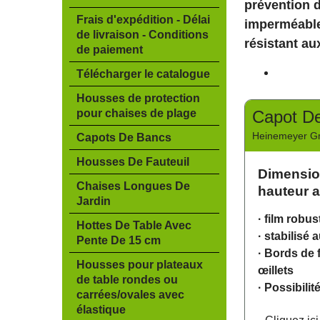
prévention 
Frais d'expédition - Délai
imperméable
de livraison - Conditions
résistant au
de paiement
Télécharger le catalogue
Housses de protection
pour chaises de plage
Capot De
Heinemeyer 
Capots De Bancs
Housses De Fauteuil
Dimension
Chaises Longues De
hauteur a
Jardin
· film robu
Hottes De Table Avec
·
stabilisé 
Pente De 15 cm
·
Bords de f
Housses pour plateaux
œillets
de table rondes ou
·
Possibilit
carrées/ovales avec
élastique