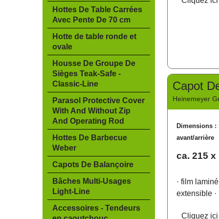
Cliquez ici
Hottes De Table Carrées
Avec Pente De 70 cm
Hotte de table ronde et
ovale
Housse De Groupe De
Sièges Teak-Safe -
Capot De
Classic-Line
Heinemeyer 
Parasol Protective Cover
With And Without Zip
And Operating Rod
Dimensions : 
Hottes De Barbecue
avant/arrière
Weber
ca. 215 x
Capots De Balançoire
Bâches Multi-Usages
· film lamin
Light-Line
extensible
·
Accessoires - Tendeurs
Cliquez ici
en caoutchouc