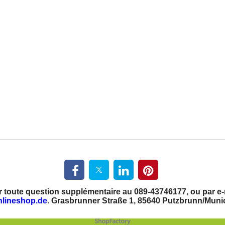
 toute question supplémentaire au 089-43746177, ou par e-
nlineshop.de
. Grasbrunner Straße 1, 85640 Putzbrunn/Muni
Boutique en ligne créés