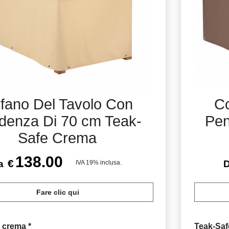
fano Del Tavolo Con
Co
denza Di 70 cm Teak-
Pen
Safe Crema
138.00
€
a
IVA 19% inclusa.
Fare clic qui
e crema
*
Teak-Sa