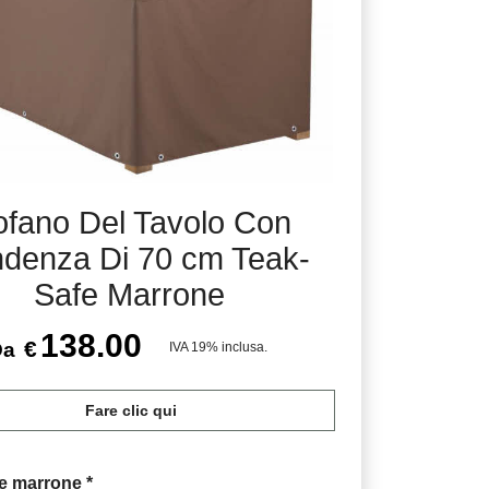
fano Del Tavolo Con
denza Di 70 cm Teak-
Safe Marrone
138.00
€
Da
IVA 19% inclusa.
Fare clic qui
fe marrone
*