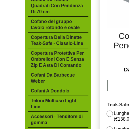
Quadrati Con Pendenza
Di 70 cm
Cofano del gruppo
tavolo rotondo e ovale
Co
Copertura Della Dinette
Teak-Safe - Classic-Line
Pen
Copertura Protettiva Per
Ombrelloni Con E Senza
Zip E Asta Di Comando
D
Cofani Da Barbecue
Weber
Cofani A Dondolo
Teloni Multiuso Light-
Teak-Safe
Line
Lunghe
Accessori - Tenditore di
(
€138.
gomma