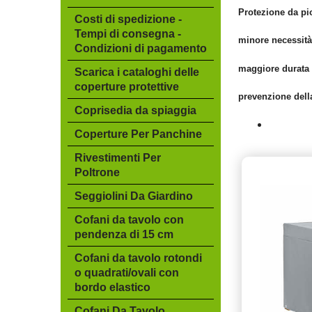
Protezione da pi
Costi di spedizione -
Tempi di consegna -
minore necessità 
Condizioni di pagamento
maggiore durata 
Scarica i cataloghi delle
coperture protettive
prevenzione dell
Coprisedia da spiaggia
Coperture Per Panchine
Rivestimenti Per
Poltrone
Seggiolini Da Giardino
Cofani da tavolo con
pendenza di 15 cm
Cofani da tavolo rotondi
o quadrati/ovali con
bordo elastico
Cofani Da Tavolo