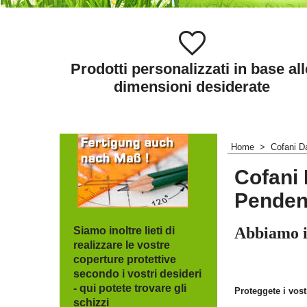
Prodotti personalizzati in base all
dimensioni desiderate
Home
>
Cofani D
Cofani 
Penden
Abbiamo il
Siamo inoltre lieti di
realizzare le vostre
coperture protettive
secondo i vostri desideri
- qui potete trovare gli
Proteggete i vost
schizzi