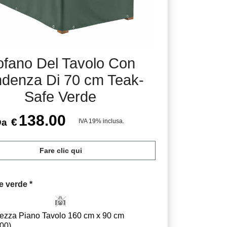
fano Del Tavolo Con
denza Di 70 cm Teak-
Safe Verde
138.00
€
Da
IVA 19% inclusa.
Fare clic qui
e verde
*
ezza Piano Tavolo 160 cm x 90 cm
.00
)