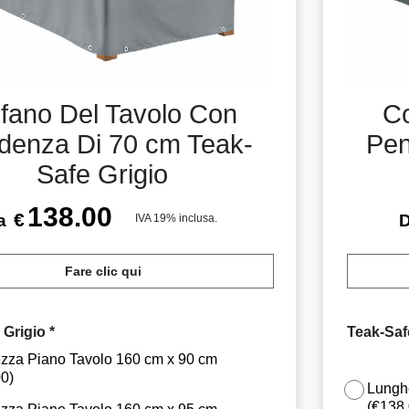
fano Del Tavolo Con
Co
denza Di 70 cm Teak-
Pen
Safe Grigio
138.00
€
a
IVA 19% inclusa.
Fare clic qui
 Grigio
*
Teak-Saf
zza Piano Tavolo 160 cm x 90 cm
00
)
Lungh
(
€138