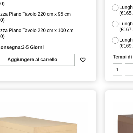
00
)
Lungh
(
€165
zza Piano Tavolo 220 cm x 95 cm
00
)
Lungh
(
€167
zza Piano Tavolo 220 cm x 100 cm
00
)
Lungh
(
€169
consegna:
3-5 Giorni
Tempi di
Aggiungere al carrello