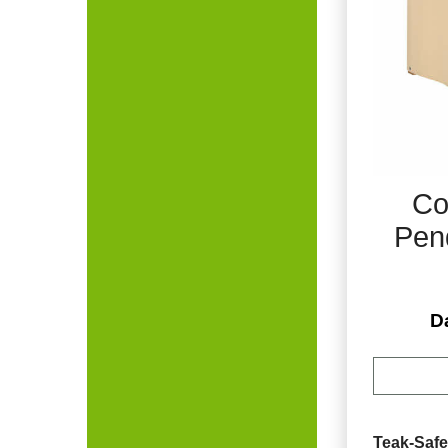
Co
Pen
D
Teak-Saf