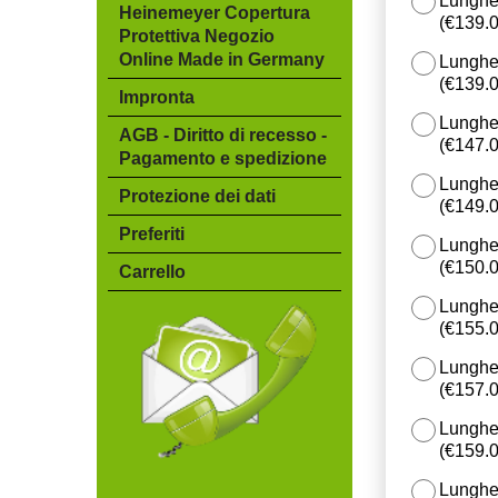
Lunghe
Heinemeyer Copertura
(
€139.
Protettiva Negozio
Online Made in Germany
Lunghe
(
€139.
Impronta
Lunghe
AGB - Diritto di recesso -
(
€147.
Pagamento e spedizione
Lunghe
Protezione dei dati
(
€149.
Preferiti
Lunghe
(
€150.
Carrello
Lunghe
(
€155.
Lunghe
(
€157.
Lunghe
(
€159.
Lunghe