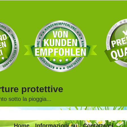
ture protettive
to sotto la pioggia...
Home
Informazioni su
Contattarci